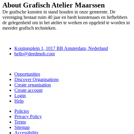
About Grafisch Atelier Maarssen
De grafische kunsten in stand houden in onze gemeente. De
vereniging bestaat ruim 40 jaar en biedt kunstenaars en liefhebbers
de gelegenheid om in het atelier te werken en opgeleid te worden in
meerder grafisch technieken.
Deedmob
Koningsplein 1, 1017 BB Amsterdam, Nederland
hello@deedmob.com
Join
Opportunities
Discover Organisations
Create organisation
Create account
Login
Help
Policies
Privacy Policy
Terms
Sitemap
Accessibility