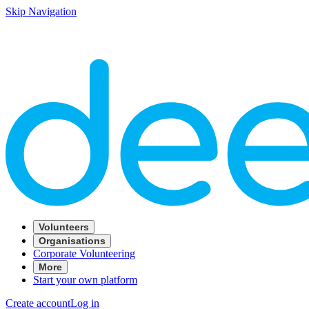
Skip Navigation
Volunteers
Organisations
Corporate Volunteering
More
Start your own platform
Create account
Log in