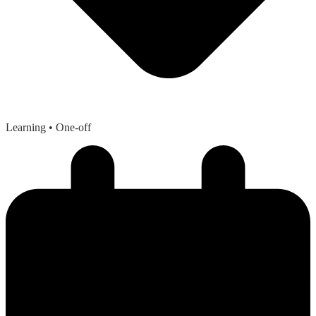
Learning
• One-off