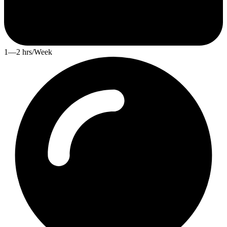
1—2 hrs/Week