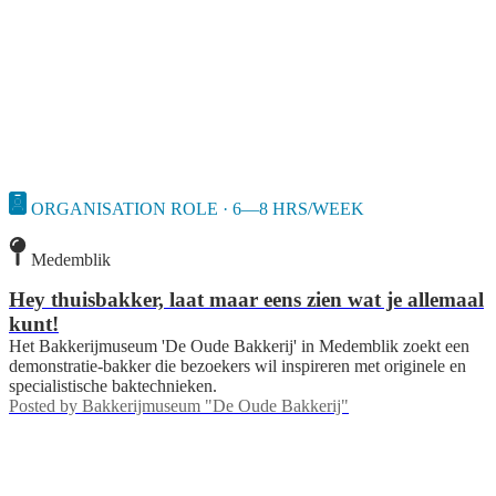
ORGANISATION ROLE · 6—8 HRS/WEEK
Medemblik
Hey thuisbakker, laat maar eens zien wat je allemaal
kunt!
Het Bakkerijmuseum 'De Oude Bakkerij' in Medemblik zoekt een
demonstratie-bakker die bezoekers wil inspireren met originele en
specialistische baktechnieken.
Posted by
Bakkerijmuseum "De Oude Bakkerij"