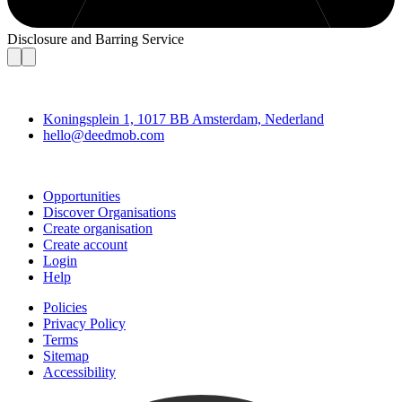
Disclosure and Barring Service
Deedmob
Koningsplein 1, 1017 BB Amsterdam, Nederland
hello@deedmob.com
Join
Opportunities
Discover Organisations
Create organisation
Create account
Login
Help
Policies
Privacy Policy
Terms
Sitemap
Accessibility