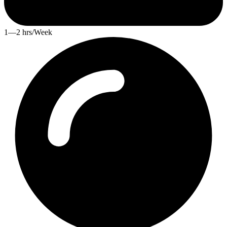
1—2 hrs/Week