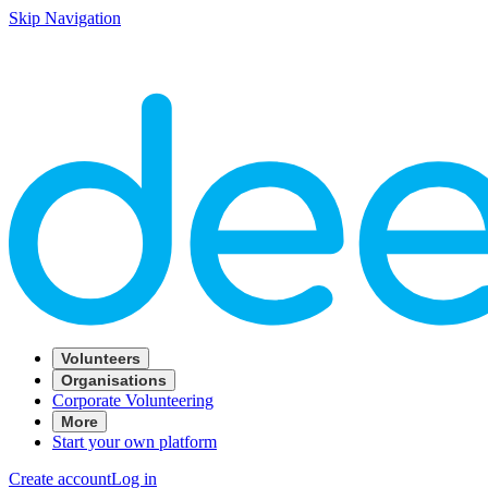
Skip Navigation
Volunteers
Organisations
Corporate Volunteering
More
Start your own platform
Create account
Log in