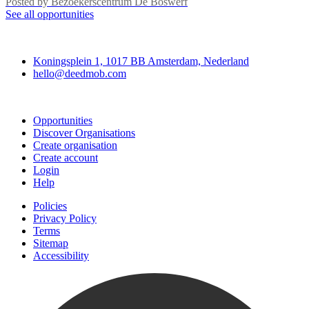
Posted by
Bezoekerscentrum De Boswerf
See all opportunities
Deedmob
Koningsplein 1, 1017 BB Amsterdam, Nederland
hello@deedmob.com
Join
Opportunities
Discover Organisations
Create organisation
Create account
Login
Help
Policies
Privacy Policy
Terms
Sitemap
Accessibility