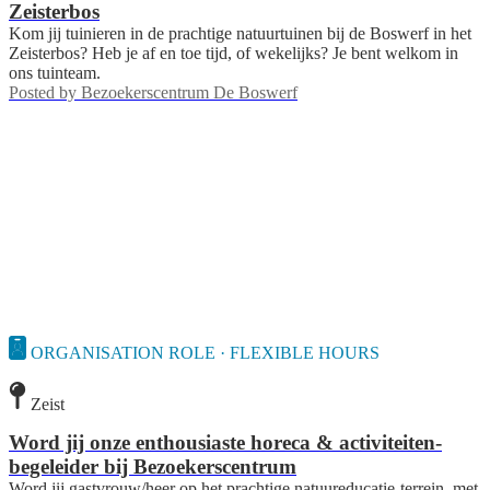
Zeisterbos
Kom jij tuinieren in de prachtige natuurtuinen bij de Boswerf in het
Zeisterbos? Heb je af en toe tijd, of wekelijks? Je bent welkom in
ons tuinteam.
Posted by
Bezoekerscentrum De Boswerf
ORGANISATION ROLE · FLEXIBLE HOURS
Zeist
Word jij onze enthousiaste horeca & activiteiten-
begeleider bij Bezoekerscentrum
Word jij gastvrouw/heer op het prachtige natuureducatie-terrein, met