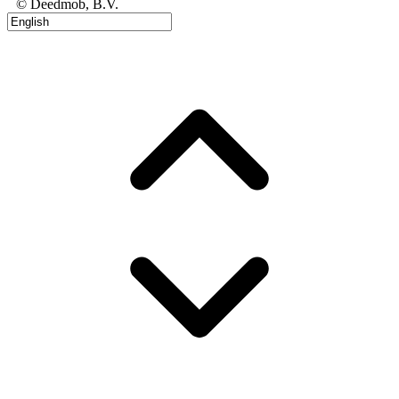
© Deedmob, B.V.