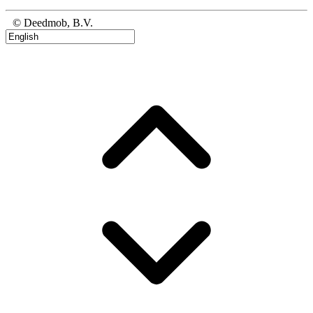
© Deedmob, B.V.