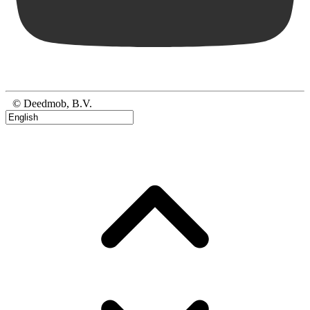
© Deedmob, B.V.