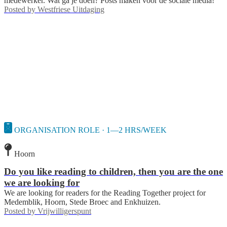
medewerker. Wat ga je doen? Posts maken voor de sociale media!
Posted by
Westfriese Uitdaging
ORGANISATION ROLE · 1—2 HRS/WEEK
Hoorn
Do you like reading to children, then you are the one
we are looking for
We are looking for readers for the Reading Together project for
Medemblik, Hoorn, Stede Broec and Enkhuizen.
Posted by
Vrijwilligerspunt