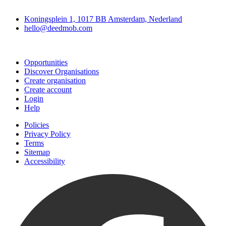
Deedmob
Koningsplein 1, 1017 BB Amsterdam, Nederland
hello@deedmob.com
Join
Opportunities
Discover Organisations
Create organisation
Create account
Login
Help
Policies
Privacy Policy
Terms
Sitemap
Accessibility