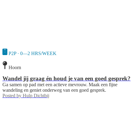
P2P · 0—2 HRS/WEEK
Hoorn
Wandel jij graag én houd je van een goed gesprek?
Ga samen op pad met een actieve mevrouw. Maak een fijne
wandeling en geniet onderweg van een goed gesprek.
Posted by
Hulp Dichtbij