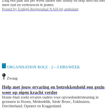
Zing een paar uur per week samen met Jimmy en help hem om met
meer rust en vertrouwen te praten.
Posted by
Esdégé-Reigersdaal NAH-bij ambulant
ORGANISATION ROLE · 2—3 HRS/WEEK
Zwaag
Help met jouw ervaring en betrokkenheid een gezin
weer op eigen kracht verder
Home-Start zoekt ervaren ouders voor opvoedondersteuning in
gezinnen in Hoorn, Medemblik, Stede Broec, Enkhuizen,
Drechterland, Opmeer en Koggenland.