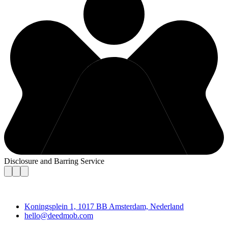
Disclosure and Barring Service
Deedmob
Koningsplein 1, 1017 BB Amsterdam, Nederland
hello@deedmob.com