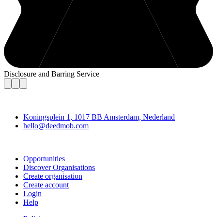
Disclosure and Barring Service
Deedmob
Koningsplein 1, 1017 BB Amsterdam, Nederland
hello@deedmob.com
Join
Opportunities
Discover Organisations
Create organisation
Create account
Login
Help