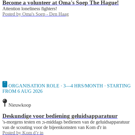
Become a volunteer at Oma's Soep The Hague!
Attention loneliness fighters!
Posted by
Oma's Soep - Den Haag
ORGANISATION ROLE · 3—4 HRS/MONTH · STARTING
FROM 6 AUG 2026
Nieuwkoop
Deskundige voor bediening geluidsapparatuur
's-morgens testen en ;s-middags bedienen van de geluidsapparatuur
van de scouting voor de bijeenkomsten van Kom d'r in
Posted by
Kom d’r in