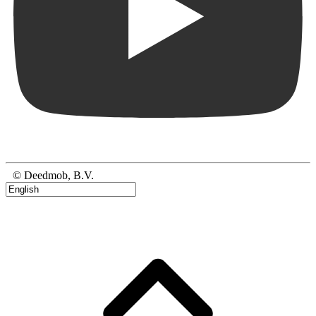
© Deedmob, B.V.