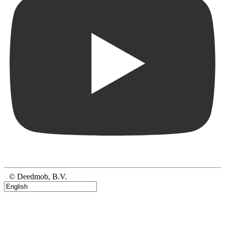
© Deedmob, B.V.