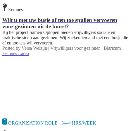
Eemnes
Wilt u met uw busje af ten toe spullen vervoeren
voor gezinnen uit de buurt?
Bij het project Samen Oplopen bieden vrijwilligers sociale en
praktische steun aan gezinnen. Wij zoeken iemand met een busje die
af en toe iets wil vervoeren.
Posted by
Versa Welzijn | Vrijwilligers voor gezinnen | Blaricum
Eemnes Laren
ORGANISATION ROLE · 3—4 HRS/WEEK