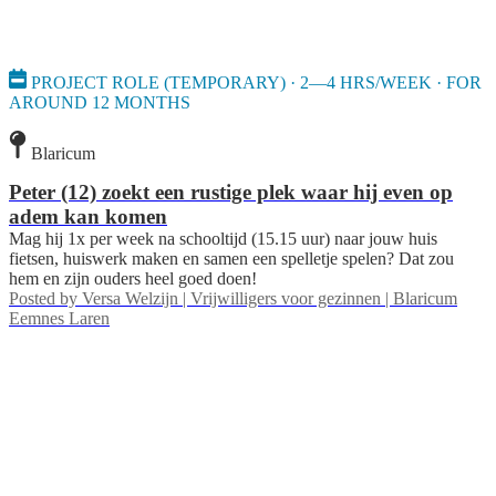
PROJECT ROLE (TEMPORARY) · 2—4 HRS/WEEK · FOR
AROUND 12 MONTHS
Blaricum
Peter (12) zoekt een rustige plek waar hij even op
adem kan komen
Mag hij 1x per week na schooltijd (15.15 uur) naar jouw huis
fietsen, huiswerk maken en samen een spelletje spelen? Dat zou
hem en zijn ouders heel goed doen!
Posted by
Versa Welzijn | Vrijwilligers voor gezinnen | Blaricum
Eemnes Laren