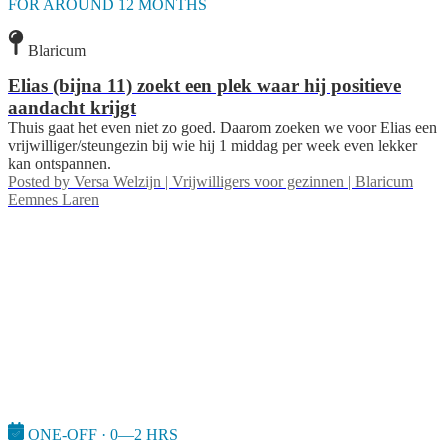
FOR AROUND 12 MONTHS
Blaricum
Elias (bijna 11) zoekt een plek waar hij positieve
aandacht krijgt
Thuis gaat het even niet zo goed. Daarom zoeken we voor Elias een
vrijwilliger/steungezin bij wie hij 1 middag per week even lekker
kan ontspannen.
Posted by
Versa Welzijn | Vrijwilligers voor gezinnen | Blaricum
Eemnes Laren
ONE-OFF · 0—2 HRS